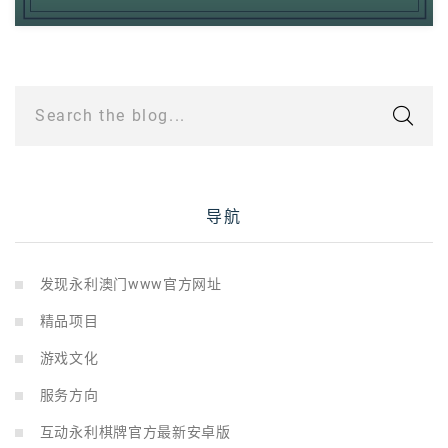
Search the blog...
导航
发现永利澳门www官方网址
精品项目
游戏文化
服务方向
互动永利棋牌官方最新安卓版