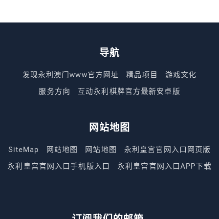
导航
发现永利澳门www官方网址
精品项目
游戏文化
服务方向
互动永利棋牌官方最新安卓版
网站地图
SiteMap
网站地图
网站地图
永利皇宫官网入口网页版
永利皇宫官网入口手机版入口
永利皇宫官网入口APP下载
订阅我们的邮箱.