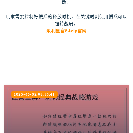
散。
玩家需要控制好援兵的释放时机，在关键时刻使用援兵可以
扭转战局。
永利皇宫54vip官网
2025-06-02 08:55:41