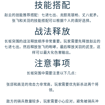
技能搭配
赵云的技能推荐搭配：七进七出、龙胆亮银枪、丈八蛇矛。
张飞和关羽的技能搭配可以根据个人的喜好选择。
战法释放
长坂突围的战法释放顺序非常重要。玩家需要先释放赵云的
七进七出，然后释放张飞的咆哮，最后释放关羽的武圣，这
样可以最大化伤害输出。
注意事项
长坂突围中需要注意以下几点：
张郃和高览的攻击力非常高，玩家需要优先斩杀这两个将
领。
敌方的骑兵数量较多，玩家需要小心应对，避免被骑兵冲